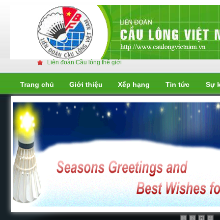
Liên đoàn Cầu lông thế giới
Trang chủ
Giới thiệu
Xếp hạng
Tin tức
Sự 
Liên đoàn cầu lông thế giới
Liên đoàn cầu lông thế giới
1
2
4
3