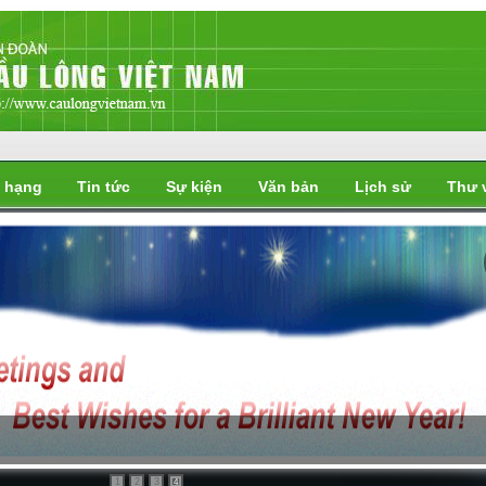
 hạng
Tin tức
Sự kiện
Văn bản
Lịch sử
Thư 
i
1
2
3
4