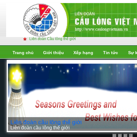
Liên đoàn Cầu lông thế giới
Trang chủ
Giới thiệu
Xếp hạng
Tin tức
Sự 
Liên đoàn cầu lông thế giới
Liên đoàn cầu lông thế giới
2
3
4
1