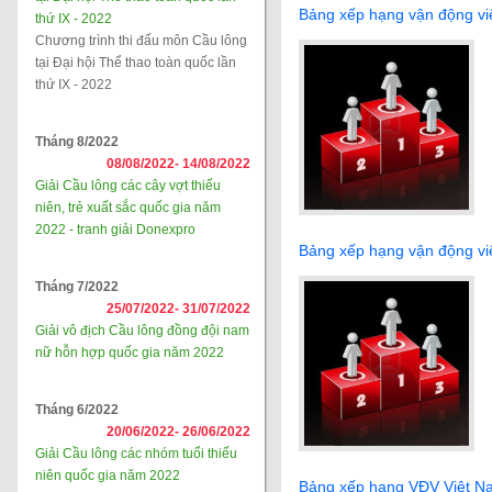
Bảng xếp hạng vận động vi
thứ IX - 2022
Chương trình thi đấu môn Cầu lông
tại Đại hội Thể thao toàn quốc lần
thứ IX - 2022
Tháng 8/2022
08/08/2022-
14/08/2022
Giải Cầu lông các cây vợt thiếu
niên, trẻ xuất sắc quốc gia năm
2022 - tranh giải Donexpro
Bảng xếp hạng vận động vi
Tháng 7/2022
25/07/2022-
31/07/2022
Giải vô địch Cầu lông đồng đội nam
nữ hỗn hợp quốc gia năm 2022
Tháng 6/2022
20/06/2022-
26/06/2022
Giải Cầu lông các nhóm tuổi thiếu
niên quốc gia năm 2022
Bảng xếp hạng VĐV Việt N