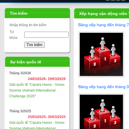
Tìm kiếm
Xếp hạng vận động viên 
Bảng xếp hạng đến tháng 
Nhập thông tin tìm kiếm
Từ
khóa:
Sự kiện quốc tế
Tháng 3/2026
24/03/2026-
29/03/2026
Giải quốc tế "Ciputra Hanoi - Yonex
Bảng xếp hạng đến tháng 
Sunrise Vietnam International
Challenge 2026"
Tháng 3/2025
25/03/2025-
30/03/2025
Giải quốc tế "Ciputra Hanoi - Yonex
Sunrise Vietnam International