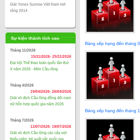
Giải Yonex Sunrise Việt Nam mở
rộng 2014
Sự kiện thành tích cao
Bảng xếp hạng đến tháng 
Tháng 11/2026
15/11/2026-
25/11/2026
Đại hội Thể thao toàn quốc lần thứ
X năm 2026 - Môn Cầu lông
Tháng 4/2026
19/04/2026-
26/04/2026
Giải vô địch Cầu lông đồng đội nam
nữ hỗn hợp quốc gia năm 2026
Bảng xếp hạng đến tháng 
Tháng 7/2026
12/07/2026-
19/07/2026
Giải vô địch Cầu lông các cây vợt
thiếu niên, trẻ xuất sắc quốc gia