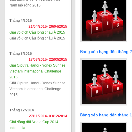
Nam mở rộng 2015
Tháng 4/2015
21/04/2015-
26/04/2015
Giải vô địch Cầu lông châu Á 2015
Giải vô địch Cầu lông châu Á 2015
Bảng xếp hạng đến tháng 
Tháng 3/2015
17/03/2015-
22/03/2015
Giải Ciputra Hanoi - Yonex Sunrise
Vietnam International Challenge
2015
Giải Ciputra Hanoi - Yonex Sunrise
Vietnam International Challenge
2015
Tháng 12/2014
Bảng xếp hạng đến tháng 
27/11/2014-
03/12/2014
Giải đồng đội Axiata Cup 2014 -
Indonesia