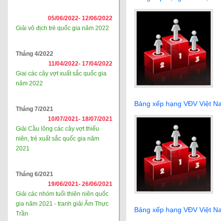
05/06/2022-
12/06/2022
Giải vô địch trẻ quốc gia năm 2022
Tháng 4/2022
11/04/2022-
17/04/2022
Giai các cây vợt xuất sắc quốc gia
năm 2022
Bảng xếp hạng VĐV Việt N
Tháng 7/2021
10/07/2021-
18/07/2021
Giải Cầu lông các cây vợt thiếu
niên, trẻ xuất sắc quốc gia năm
2021
Tháng 6/2021
19/06/2021-
26/06/2021
Giải các nhóm tuổi thiên niên quốc
gia năm 2021 - tranh giải Ẩm Thực
Bảng xếp hạng VĐV Việt N
Trần