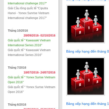
International challenge 2017"
Giải Cầu lông quốc tế "Ciputra
Hanoi - Yonex Sunrise Vietnam
International challenge 2017"
Tháng 10/2016
28/09/2016-
02/10/2016
Giải quốc tế " Kawasaki Vietnam
International Series 2016"
Giải quốc tế " Kawasaki Vietnam
Bảng xếp hạng đến tháng 
International Series 2016"
Tháng 7/2016
18/07/2016-
24/07/2016
Giải quốc tế " Yonex Surise Vietnam
Open 2016"
Giải quốc tế " Yonex Surise Vietnam
Open 2016"
Bảng xếp hạng đến tháng 
Tháng 6/2016