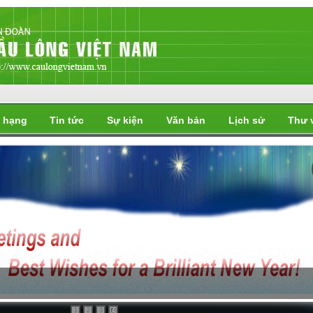
 hạng
Tin tức
Sự kiện
Văn bản
Lịch sử
Thư 
i
1
2
3
4