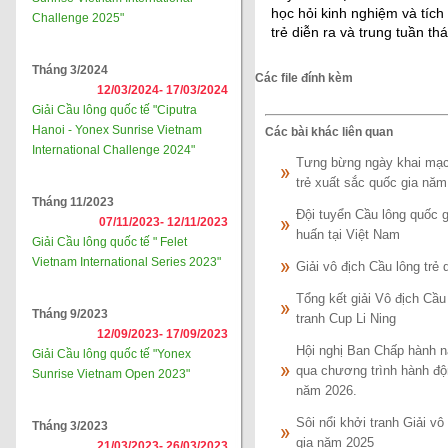
học hỏi kinh nghiệm và tíc
Challenge 2025"
trẻ diễn ra và trung tuần t
Tháng 3/2024
Các file đính kèm
12/03/2024-
17/03/2024
Giải Cầu lông quốc tế "Ciputra
Hanoi - Yonex Sunrise Vietnam
Các bài khác liên quan
International Challenge 2024"
Tưng bừng ngày khai mạc g
trẻ xuất sắc quốc gia năm
Tháng 11/2023
Đội tuyển Cầu lông quốc g
07/11/2023-
12/11/2023
huấn tại Việt Nam
Giải Cầu lông quốc tế " Felet
Vietnam International Series 2023"
Giải vô địch Cầu lông trẻ
Tổng kết giải Vô địch Cầu
Tháng 9/2023
tranh Cup Li Ning
12/09/2023-
17/09/2023
Hội nghị Ban Chấp hành nă
Giải Cầu lông quốc tế "Yonex
qua chương trình hành độ
Sunrise Vietnam Open 2023"
năm 2026.
Sôi nổi khởi tranh Giải vô
Tháng 3/2023
gia năm 2025
21/03/2023-
26/03/2023