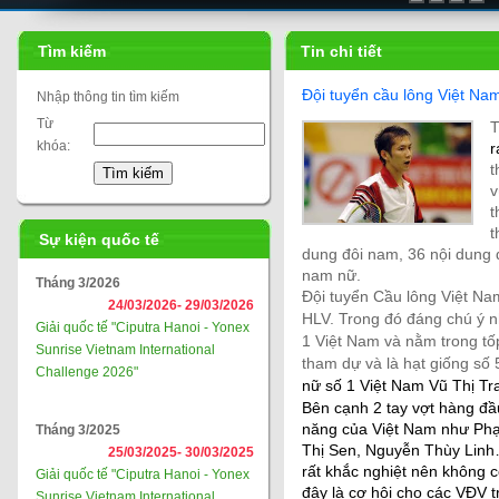
Tìm kiếm
Tin chi tiết
Đội tuyển cầu lông Việt Na
Nhập thông tin tìm kiếm
Từ
khóa:
t
v
t
t
Sự kiện quốc tế
dung đôi nam, 36 nội dung 
nam nữ.
Tháng 3/2026
Đội tuyển Cầu lông Việt Na
24/03/2026-
29/03/2026
HLV. Trong đó đáng chú ý n
Giải quốc tế "Ciputra Hanoi - Yonex
1 Việt Nam và nằm trong tố
Sunrise Vietnam International
tham dự và là hạt giống số 
Challenge 2026"
nữ số 1 Việt Nam Vũ Thị Tr
Bên cạnh 2 tay vợt hàng đầ
năng của Việt Nam như Ph
Tháng 3/2025
Thị Sen, Nguyễn Thùy Linh…
25/03/2025-
30/03/2025
rất khắc nghiệt nên không c
Giải quốc tế "Ciputra Hanoi - Yonex
đây là cơ hội cho các VĐV t
Sunrise Vietnam International