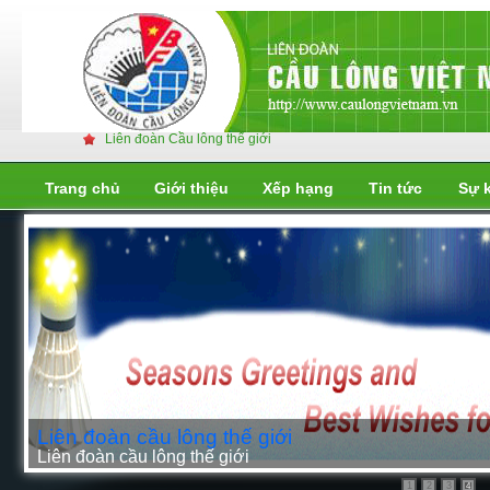
Liên đoàn Cầu lông thế giới
Trang chủ
Giới thiệu
Xếp hạng
Tin tức
Sự 
Liên đoàn cầu lông thế giới
Liên đoàn cầu lông thế giới
1
2
3
4