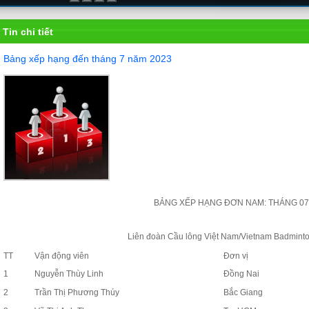
Tin chi tiết
Bảng xếp hạng đến tháng 7 năm 2023
BẢNG XẾP HẠNG ĐƠN NAM: THÁNG 07
Liên đoàn Cầu lông Việt Nam/Vietnam Badminto
TT
Vận động viên
Đơn vị
1
Nguyễn Thùy Linh
Đồng Nai
2
Trần Thị Phương Thúy
Bắc Giang