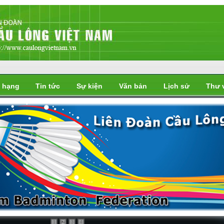
 hạng
Tin tức
Sự kiện
Văn bản
Lịch sử
Thư 
i
1
3
4
2