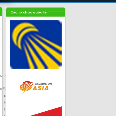
Các tổ chức quốc tế
Liên đoàn
cầu...
/2023
n Federation
Tổng điểm
Xếp hạng
3916,29
1
3177,84
2