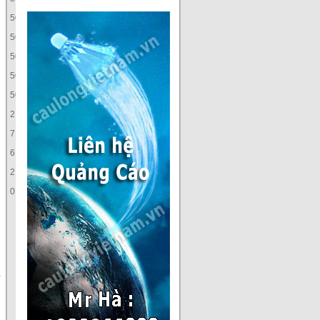
50,00
35
50,00
35
50,00
35
50,00
35
50,00
35
21,64
42
7,66
43
6,86
44
2,00
45
0,77
46