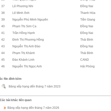
37
Lê Phương Nhi
Đồng Nai
38
Lê Minh Ánh
Thanh Hóa
39
Nguyễn Phú Minh Nguyên
Tiền Giang
40
Phạm Thị Sơn Ca
Đồng Nai
41
Trần Hồng Hạnh
Đồng Nai
42
Đinh Thị Phương Hồng
Thái Bình
43
Nguyễn Thị Anh Đào
Đồng Nai
44
Phạm Thị Khánh
Thái Bình
45
Đào Khánh Linh
CAND
46
Nguyễn Thị Ngọc Anh
Hải Phòng
ác file đính kèm
Bảng xếp hạng đến tháng 7 năm 2023
Các bài khác liên quan
Bảng xếp hạng đến tháng 7 năm 2026