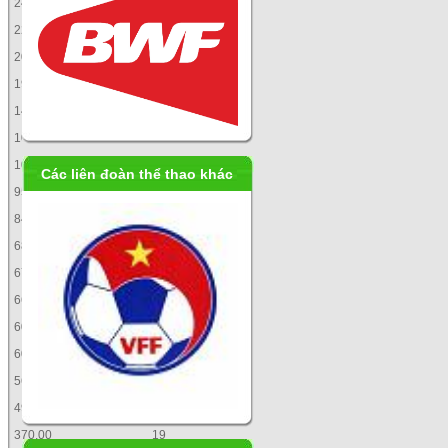
2476,30
3
2291,21
4
2030,00
5
1950,00
6
1459,08
7
1046,55
8
1026,00
9
Các liên đoàn thể thao khác
950,00
10
840,00
11
681,86
12
675,91
13
668,66
14
600,00
15
600,00
15
567,02
17
490,00
18
370,00
19