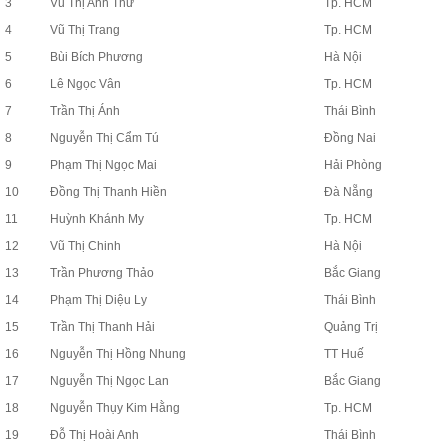
3
Vũ Thị Anh Thư
Tp. HCM
4
Vũ Thị Trang
Tp. HCM
5
Bùi Bích Phương
Hà Nội
6
Lê Ngọc Vân
Tp. HCM
7
Trần Thị Ánh
Thái Bình
8
Nguyễn Thị Cẩm Tú
Đồng Nai
9
Phạm Thị Ngọc Mai
Hải Phòng
10
Đồng Thị Thanh Hiền
Đà Nẵng
11
Huỳnh Khánh My
Tp. HCM
12
Vũ Thị Chinh
Hà Nội
13
Trần Phương Thảo
Bắc Giang
14
Phạm Thị Diệu Ly
Thái Bình
15
Trần Thị Thanh Hải
Quảng Trị
16
Nguyễn Thị Hồng Nhung
TT Huế
17
Nguyễn Thị Ngọc Lan
Bắc Giang
18
Nguyễn Thụy Kim Hằng
Tp. HCM
19
Đỗ Thị Hoài Anh
Thái Bình