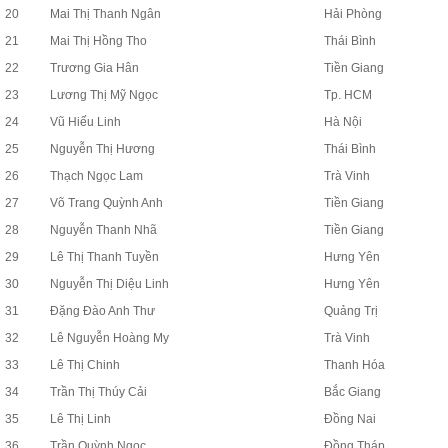
20
Mai Thị Thanh Ngân
Hải Phòng
21
Mai Thị Hồng Tho
Thái Bình
22
Trương Gia Hân
Tiền Giang
23
Lương Thị Mỹ Ngọc
Tp. HCM
24
Vũ Hiếu Linh
Hà Nội
25
Nguyễn Thị Hương
Thái Bình
26
Thạch Ngọc Lam
Trà Vinh
27
Võ Trang Quỳnh Anh
Tiền Giang
28
Nguyễn Thanh Nhã
Tiền Giang
29
Lê Thị Thanh Tuyền
Hưng Yên
30
Nguyễn Thị Diệu Linh
Hưng Yên
31
Đặng Đào Anh Thư
Quảng Trị
32
Lê Nguyễn Hoàng My
Trà Vinh
33
Lê Thị Chinh
Thanh Hóa
34
Trần Thị Thúy Cải
Bắc Giang
35
Lê Thị Linh
Đồng Nai
36
Trần Quỳnh Ngọc
Đồng Tháp