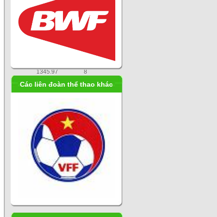
2466.73
3
2298.22
4
2150.00
5
1766.00
6
1741.00
7
1345.97
8
Các liên đoàn thể thao khác
1278.07
9
840.00
10
764.41
11
684.00
12
672.00
13
661.00
14
600.00
15
600.00
15
480.00
17
382.50
18
360.00
19