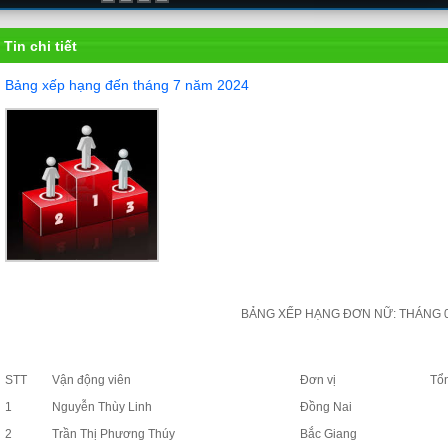
Tin chi tiết
Bảng xếp hạng đến tháng 7 năm 2024
BẢNG XẾP HẠNG ĐƠN NỮ: THÁNG 07
STT
Vận động viên
Đơn vị
Tổ
1
Nguyễn Thùy Linh
Đồng Nai
2
Trần Thị Phương Thúy
Bắc Giang