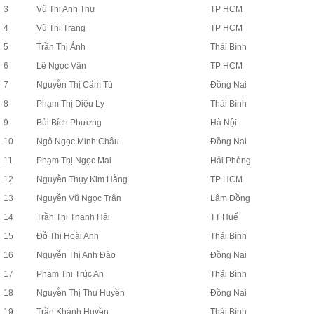
3
Vũ Thị Anh Thư
TP HCM
4
Vũ Thị Trang
TP HCM
5
Trần Thị Ánh
Thái Bình
6
Lê Ngọc Vân
TP HCM
7
Nguyễn Thị Cẩm Tú
Đồng Nai
8
Phạm Thị Diệu Ly
Thái Bình
9
Bùi Bích Phương
Hà Nội
10
Ngô Ngọc Minh Châu
Đồng Nai
11
Phạm Thị Ngọc Mai
Hải Phòng
12
Nguyễn Thụy Kim Hằng
TP HCM
13
Nguyễn Vũ Ngọc Trân
Lâm Đồng
14
Trần Thị Thanh Hải
TT Huế
15
Đỗ Thị Hoài Anh
Thái Bình
16
Nguyễn Thị Anh Đào
Đồng Nai
17
Phạm Thị Trúc An
Thái Bình
18
Nguyễn Thị Thu Huyền
Đồng Nai
19
Trần Khánh Huyền
Thái Bình