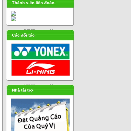
Thành viên liên đoàn
278.70
20
250.00
21
250.00
21
242.00
23
Các đối tác
240.00
24
240.00
24
120.00
26
120.00
26
120.00
26
120.00
26
120.00
26
Nhà tài trợ
120.00
26
120.00
26
27.29
33
12.00
34
8.48
35