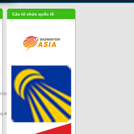
Các tổ chức quốc tế
Liên đoàn
cầu...
/2024
ng điểm
Xếp hạng
3923.41
1
3194.02
2