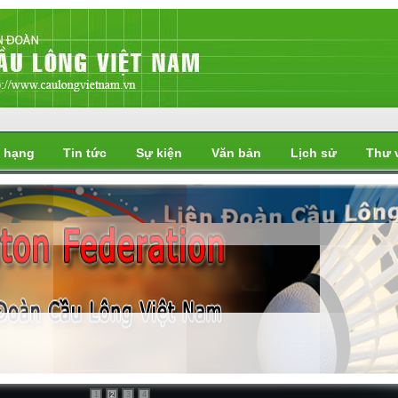
 hạng
Tin tức
Sự kiện
Văn bản
Lịch sử
Thư 
i
1
3
4
2