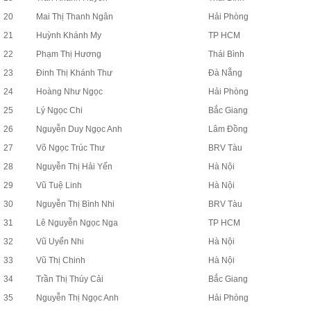
20
Mai Thị Thanh Ngân
Hải Phòng
21
Huỳnh Khánh My
TP HCM
22
Phạm Thị Hương
Thái Bình
23
Đinh Thị Khánh Thư
Đà Nẵng
24
Hoàng Như Ngọc
Hải Phòng
25
Lý Ngọc Chi
Bắc Giang
26
Nguyễn Duy Ngọc Anh
Lâm Đồng
27
Võ Ngọc Trúc Thư
BRV Tàu
28
Nguyễn Thị Hải Yến
Hà Nội
29
Vũ Tuệ Linh
Hà Nội
30
Nguyễn Thị Bình Nhi
BRV Tàu
31
Lê Nguyễn Ngọc Nga
TP HCM
32
Vũ Uyển Nhi
Hà Nội
33
Vũ Thị Chinh
Hà Nội
34
Trần Thị Thúy Cải
Bắc Giang
35
Nguyễn Thị Ngọc Anh
Hải Phòng