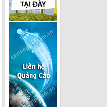
7.70
36
5.00
37
2.00
38
1.69
39
0.70
40