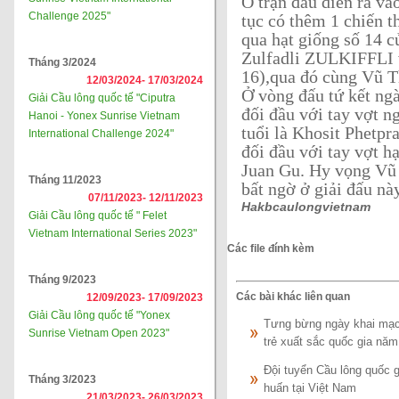
Ở trận đấu diễn ra và
Challenge 2025"
tục có thêm 1 chiến t
qua hạt giống số 14 c
Zulfadli ZULKIFFLI v
Tháng 3/2024
16),qua đó cùng Vũ T
12/03/2024-
17/03/2024
Ở vòng đấu tứ kết ngà
Giải Cầu lông quốc tế "Ciputra
đối đầu với tay vợt 
Hanoi - Yonex Sunrise Vietnam
tuổi là Khosit Phetpr
International Challenge 2024"
đối đầu với tay vợt h
Juan Gu. Hy vọng Vũ T
Tháng 11/2023
bất ngờ ở giải đấu nà
07/11/2023-
12/11/2023
Hakbcaulongvietnam
Giải Cầu lông quốc tế " Felet
Vietnam International Series 2023"
Các file đính kèm
Tháng 9/2023
Các bài khác liên quan
12/09/2023-
17/09/2023
Giải Cầu lông quốc tế "Yonex
Tưng bừng ngày khai mạc g
Sunrise Vietnam Open 2023"
trẻ xuất sắc quốc gia năm
Đội tuyển Cầu lông quốc g
Tháng 3/2023
huấn tại Việt Nam
21/03/2023-
26/03/2023