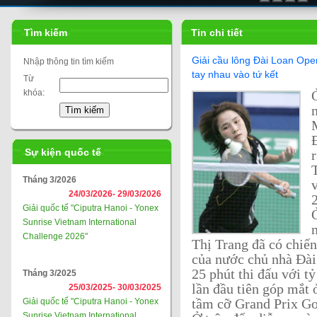
Tìm kiếm
Tin chi tiết
Giải cầu lông Đài Loan Ope
Nhập thông tin tìm kiếm
tay nhau vào tứ kết
Từ
khóa:
Sự kiện quốc tế
Tháng 3/2026
24/03/2026-
29/03/2026
Giải quốc tế "Ciputra Hanoi - Yonex
Sunrise Vietnam International
Challenge 2026"
Thị Trang đã có chiến
của nước chủ nhà Đài
25 phút thi đấu với tỷ
Tháng 3/2025
lần đầu tiên góp mắt 
25/03/2025-
30/03/2025
Giải quốc tế "Ciputra Hanoi - Yonex
tầm cỡ Grand Prix G
Sunrise Vietnam International