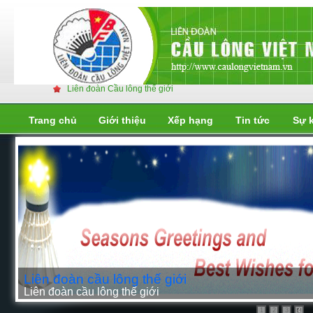
Liên đoàn Cầu lông thế giới
Trang chủ
Giới thiệu
Xếp hạng
Tin tức
Sự 
Liên đoàn cầu lông thế giới
Liên đoàn cầu lông thế giới
1
2
3
4