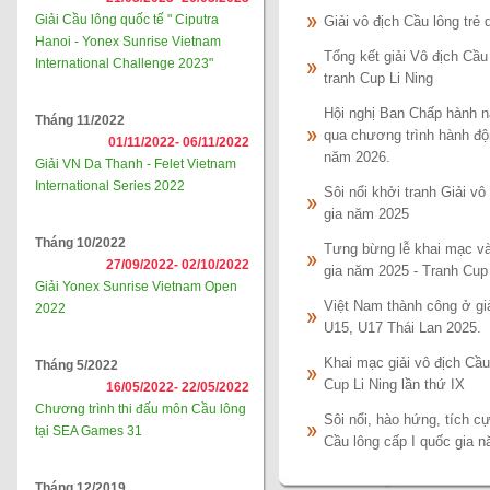
Giải Cầu lông quốc tế " Ciputra
Giải vô địch Cầu lông trẻ
Hanoi - Yonex Sunrise Vietnam
Tổng kết giải Vô địch Cầu
International Challenge 2023"
tranh Cup Li Ning
Hội nghị Ban Chấp hành nă
Tháng 11/2022
qua chương trình hành độ
01/11/2022-
06/11/2022
năm 2026.
Giải VN Da Thanh - Felet Vietnam
International Series 2022
Sôi nổi khởi tranh Giải vô
gia năm 2025
Tháng 10/2022
Tưng bừng lễ khai mạc và 
27/09/2022-
02/10/2022
gia năm 2025 - Tranh C
Giải Yonex Sunrise Vietnam Open
Việt Nam thành công ở gi
2022
U15, U17 Thái Lan 2025.
Khai mạc giải vô địch Cầu
Tháng 5/2022
Cup Li Ning lần thứ IX
16/05/2022-
22/05/2022
Chương trình thi đấu môn Cầu lông
Sôi nổi, hào hứng, tích c
tại SEA Games 31
Cầu lông cấp I quốc gia 
Tháng 12/2019