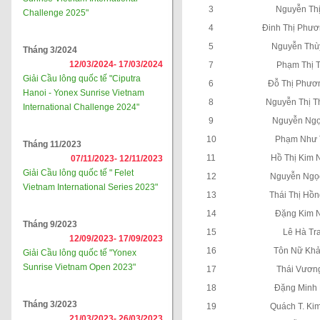
3
Nguyễn Th
Challenge 2025"
4
Đinh Thị Phư
5
Nguyễn Thù
Tháng 3/2024
12/03/2024-
17/03/2024
7
Phạm Thị 
Giải Cầu lông quốc tế "Ciputra
6
Đỗ Thị Phươ
Hanoi - Yonex Sunrise Vietnam
8
Nguyễn Thị T
International Challenge 2024"
9
Nguyễn Ngọ
10
Phạm Như 
Tháng 11/2023
11
Hồ Thị Kim
07/11/2023-
12/11/2023
Giải Cầu lông quốc tế " Felet
12
Nguyễn Ngọ
Vietnam International Series 2023"
13
Thái Thị Hồ
14
Đặng Kim 
Tháng 9/2023
15
Lê Hà Tr
12/09/2023-
17/09/2023
16
Tôn Nữ Khả
Giải Cầu lông quốc tế "Yonex
Sunrise Vietnam Open 2023"
17
Thái Vươn
18
Đặng Minh
Tháng 3/2023
19
Quách T. Ki
21/03/2023-
26/03/2023