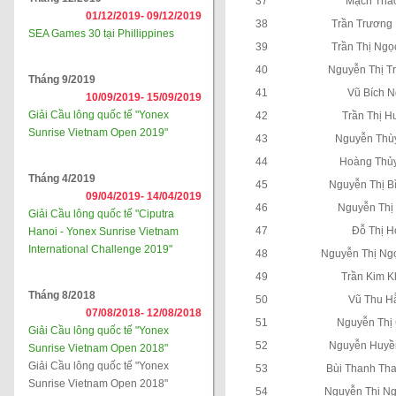
37
Mạch Thả
01/12/2019-
09/12/2019
38
Trần Trương
SEA Games 30 tại Phillippines
39
Trần Thị Ngọ
40
Nguyễn Thị T
Tháng 9/2019
41
Vũ Bích 
10/09/2019-
15/09/2019
Giải Cầu lông quốc tế "Yonex
42
Trần Thị 
Sunrise Vietnam Open 2019"
43
Nguyễn Thù
44
Hoàng Thủ
Tháng 4/2019
45
Nguyễn Thị B
09/04/2019-
14/04/2019
46
Nguyễn Thị
Giải Cầu lông quốc tế "Ciputra
47
Đỗ Thị H
Hanoi - Yonex Sunrise Vietnam
International Challenge 2019"
48
Nguyễn Thị Ng
49
Trần Kim 
Tháng 8/2018
50
Vũ Thu H
07/08/2018-
12/08/2018
51
Nguyễn Thị
Giải Cầu lông quốc tế "Yonex
52
Nguyễn Huyề
Sunrise Vietnam Open 2018"
Giải Cầu lông quốc tế "Yonex
53
Bùi Thanh Th
Sunrise Vietnam Open 2018"
54
Nguyễn Thị N