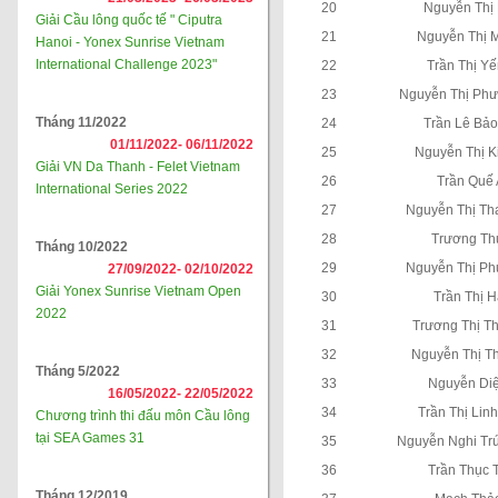
20
Nguyễn Thị
Giải Cầu lông quốc tế " Ciputra
21
Nguyễn Thị 
Hanoi - Yonex Sunrise Vietnam
International Challenge 2023"
22
Trần Thị Yế
23
Nguyễn Thị Ph
Tháng 11/2022
24
Trần Lê Bả
01/11/2022-
06/11/2022
25
Nguyễn Thị K
Giải VN Da Thanh - Felet Vietnam
26
Trần Quế
International Series 2022
27
Nguyễn Thị Th
28
Trương Th
Tháng 10/2022
29
Nguyễn Thị P
27/09/2022-
02/10/2022
Giải Yonex Sunrise Vietnam Open
30
Trần Thị H
2022
31
Trương Thị Th
32
Nguyễn Thị Th
Tháng 5/2022
33
Nguyễn Di
16/05/2022-
22/05/2022
34
Trần Thị Lin
Chương trình thi đấu môn Cầu lông
tại SEA Games 31
35
Nguyễn Nghi Tr
36
Trần Thục 
Tháng 12/2019