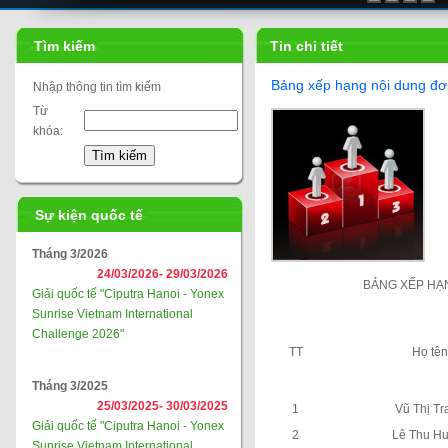
Tìm kiếm
Tin chi tiết
Bảng xếp hạng nội dung đ
Nhập thông tin tìm kiếm
Từ
khóa:
Sự kiện quốc tế
Tháng 3/2026
24/03/2026-
29/03/2026
BẢNG XẾP HẠ
Giải quốc tế "Ciputra Hanoi - Yonex
Sunrise Vietnam International
Challenge 2026"
TT
Họ tên
Tháng 3/2025
25/03/2025-
30/03/2025
1
Vũ Thị Tr
Giải quốc tế "Ciputra Hanoi - Yonex
2
Lê Thu H
Sunrise Vietnam International