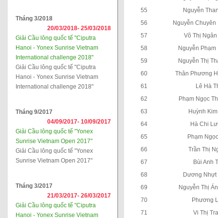
55
Nguyễn Tha
Tháng 3/2018
56
Nguyễn Chuyên 
20/03/2018-
25/03/2018
57
Võ Thị Ngân
Giải Cầu lông quốc tế "Ciputra
Hanoi - Yonex Sunrise Vietnam
58
Nguyễn Phạm 
International challenge 2018"
59
Nguyễn Thị T
Giải Cầu lông quốc tế "Ciputra
60
Thân Phương H
Hanoi - Yonex Sunrise Vietnam
61
Lê Hà T
International challenge 2018"
62
Phạm Ngọc Th
63
Huỳnh Kim
Tháng 9/2017
04/09/2017-
10/09/2017
64
Hà Chi L
Giải Cầu lông quốc tế "Yonex
65
Phạm Ngọc
Sunrise Vietnam Open 2017"
66
Trần Thị N
Giải Cầu lông quốc tế "Yonex
Sunrise Vietnam Open 2017"
67
Bùi Anh 
68
Dương Nhựt
Tháng 3/2017
69
Nguyễn Thị Á
21/03/2017-
26/03/2017
70
Phương L
Giải Cầu lông quốc tế "Ciputra
71
Vi Thị Tr
Hanoi - Yonex Sunrise Vietnam