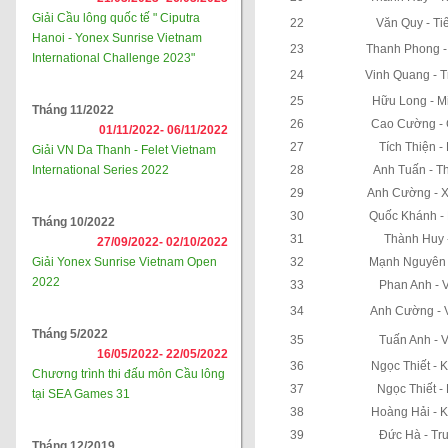
Giải Cầu lông quốc tế " Ciputra
22
Văn Quy - Ti
Hanoi - Yonex Sunrise Vietnam
23
Thanh Phong -
International Challenge 2023"
24
Vinh Quang - 
25
Hữu Long - M
Tháng 11/2022
26
Cao Cường - 
01/11/2022-
06/11/2022
27
Tích Thiện -
Giải VN Da Thanh - Felet Vietnam
International Series 2022
28
Anh Tuấn - T
29
Anh Cường - X
30
Quốc Khánh -
Tháng 10/2022
31
Thành Huy 
27/09/2022-
02/10/2022
Giải Yonex Sunrise Vietnam Open
32
Mạnh Nguyên 
2022
33
Phan Anh - 
34
Anh Cường - 
Tháng 5/2022
35
Tuấn Anh - 
16/05/2022-
22/05/2022
36
Ngọc Thiết - 
Chương trình thi đấu môn Cầu lông
37
Ngọc Thiết -
tại SEA Games 31
38
Hoàng Hải - 
39
Đức Hà - Tr
Tháng 12/2019