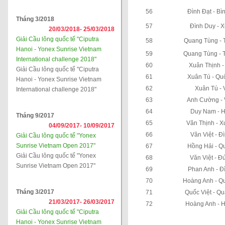
56
Đình Đạt - B
Tháng 3/2018
57
Đình Duy - 
20/03/2018-
25/03/2018
Giải Cầu lông quốc tế "Ciputra
58
Quang Tùng - 
Hanoi - Yonex Sunrise Vietnam
59
Quang Tùng - 
International challenge 2018"
60
Xuân Thịnh -
Giải Cầu lông quốc tế "Ciputra
61
Xuân Tú - Qu
Hanoi - Yonex Sunrise Vietnam
62
Xuân Tú - 
International challenge 2018"
63
Anh Cường - 
64
Duy Nam - H
Tháng 9/2017
65
Văn Thịnh - X
04/09/2017-
10/09/2017
66
Văn Việt - Đ
Giải Cầu lông quốc tế "Yonex
Sunrise Vietnam Open 2017"
67
Hồng Hải - Q
Giải Cầu lông quốc tế "Yonex
68
Văn Việt - Đ
Sunrise Vietnam Open 2017"
69
Phan Anh - Đ
70
Hoàng Anh - Q
Tháng 3/2017
71
Quốc Việt - Q
21/03/2017-
26/03/2017
72
Hoàng Anh - H
Giải Cầu lông quốc tế "Ciputra
Hanoi - Yonex Sunrise Vietnam