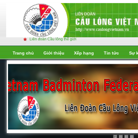
Liên đoàn Cầu lông thế giới
Trang chủ
Giới thiệu
Xếp hạng
Tin tức
Sự 
Liên đoàn cầu lông thế giới
Liên đoàn cầu lông thế giới
2
3
4
1