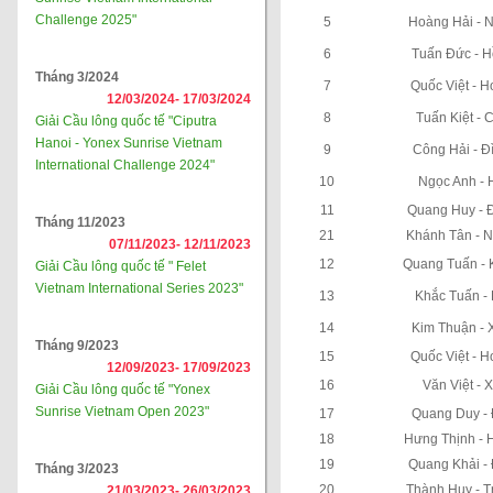
Challenge 2025"
5
Hoàng Hải - N
6
Tuấn Đức - 
Tháng 3/2024
7
Quốc Việt - H
12/03/2024-
17/03/2024
8
Tuấn Kiệt - 
Giải Cầu lông quốc tế "Ciputra
Hanoi - Yonex Sunrise Vietnam
9
Công Hải - Đ
International Challenge 2024"
10
Ngọc Anh - 
11
Quang Huy - 
Tháng 11/2023
21
Khánh Tân - 
07/11/2023-
12/11/2023
12
Quang Tuấn - 
Giải Cầu lông quốc tế " Felet
Vietnam International Series 2023"
13
Khắc Tuấn -
14
Kim Thuận - 
Tháng 9/2023
15
Quốc Việt - 
12/09/2023-
17/09/2023
16
Văn Việt - 
Giải Cầu lông quốc tế "Yonex
Sunrise Vietnam Open 2023"
17
Quang Duy - 
18
Hưng Thịnh - 
19
Quang Khải -
Tháng 3/2023
20
Thành Huy - T
21/03/2023-
26/03/2023