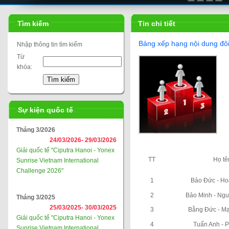
Tìm kiếm
Tin chi tiết
Bảng xếp hạng nội dung đ
Nhập thông tin tìm kiếm
Từ
khóa:
Sự kiện quốc tế
Tháng 3/2026
24/03/2026-
29/03/2026
Giải quốc tế "Ciputra Hanoi - Yonex
TT
Họ tê
Sunrise Vietnam International
Challenge 2026"
1
Bảo Đức - H
2
Bảo Minh - Ng
Tháng 3/2025
25/03/2025-
30/03/2025
3
Bằng Đức - M
Giải quốc tế "Ciputra Hanoi - Yonex
4
Tuấn Anh - 
Sunrise Vietnam International