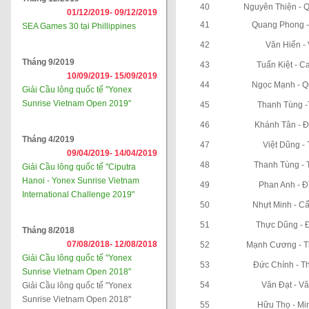
40
Nguyên Thiện - 
01/12/2019-
09/12/2019
41
Quang Phong -
SEA Games 30 tại Phillippines
42
Văn Hiển -
Tháng 9/2019
43
Tuấn Kiệt - 
10/09/2019-
15/09/2019
44
Ngọc Mạnh - Q
Giải Cầu lông quốc tế "Yonex
Sunrise Vietnam Open 2019"
45
Thanh Tùng -
46
Khánh Tân - 
Tháng 4/2019
47
Việt Dũng -
09/04/2019-
14/04/2019
48
Thanh Tùng - 
Giải Cầu lông quốc tế "Ciputra
Hanoi - Yonex Sunrise Vietnam
49
Phan Anh - Đ
International Challenge 2019"
50
Nhựt Minh - C
51
Thực Dũng - 
Tháng 8/2018
07/08/2018-
12/08/2018
52
Mạnh Cương - 
Giải Cầu lông quốc tế "Yonex
53
Đức Chính - T
Sunrise Vietnam Open 2018"
54
Văn Đạt - V
Giải Cầu lông quốc tế "Yonex
Sunrise Vietnam Open 2018"
55
Hữu Thọ - Mi