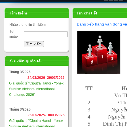
Liên đoàn cầu lông thế giới
Tìm kiếm
Tin chi tiết
Bảng xếp hạng vận động viê
Nhập thông tin tìm kiếm
Từ
khóa:
Sự kiện quốc tế
Tháng 3/2026
24/03/2026-
29/03/2026
Giải quốc tế "Ciputra Hanoi - Yonex
TT
Họ
Sunrise Vietnam International
1
Vũ Th
Challenge 2026"
2
Lê Th
3
Nguyễn
Tháng 3/2025
25/03/2025-
30/03/2025
4
Nguyễn 
Giải quốc tế "Ciputra Hanoi - Yonex
5
Đinh Thị 
Sunrise Vietnam International