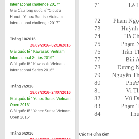
71
Lê 
International challenge 2017"
Giải Cầu lông quốc tế "Ciputra
Hanoi - Yonex Sunrise Vietnam
72
Phạm Ngọ
International challenge 2017"
73
Huỳnh
74
Hà Ch
Tháng 10/2016
75
Phạm N
28/09/2016-
02/10/2016
76
Trần T
Giải quốc tế " Kawasaki Vietnam
International Series 2016"
77
Bùi 
Giải quốc tế " Kawasaki Vietnam
78
Dương N
International Series 2016"
79
Nguyễn Th
80
Phươ
Tháng 7/2016
81
Vi Th
18/07/2016-
24/07/2016
82
Vũ Đ
Giải quốc tế " Yonex Surise Vietnam
Open 2016"
83
Phạm T
Giải quốc tế " Yonex Surise Vietnam
84
Thu
Open 2016"
Tháng 6/2016
Các file đính kèm