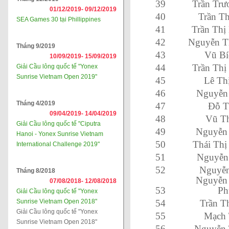
39
Trần Trư
01/12/2019-
09/12/2019
40
Trần Th
SEA Games 30 tại Phillippines
41
Trần Thị
42
Nguyễn T
Tháng 9/2019
43
Vũ Bí
10/09/2019-
15/09/2019
44
Trần Thị
Giải Cầu lông quốc tế "Yonex
Sunrise Vietnam Open 2019"
45
Lê Th
46
Nguyễn
Tháng 4/2019
47
Đỗ T
09/04/2019-
14/04/2019
48
Vũ T
Giải Cầu lông quốc tế "Ciputra
49
Nguyễn
Hanoi - Yonex Sunrise Vietnam
50
Thái Th
International Challenge 2019"
51
Nguyễn
52
Nguyễn
Tháng 8/2018
Nguyễn 
07/08/2018-
12/08/2018
53
Ph
Giải Cầu lông quốc tế "Yonex
Sunrise Vietnam Open 2018"
54
Trần T
Giải Cầu lông quốc tế "Yonex
55
Mạch 
Sunrise Vietnam Open 2018"
56
Nguyễn 