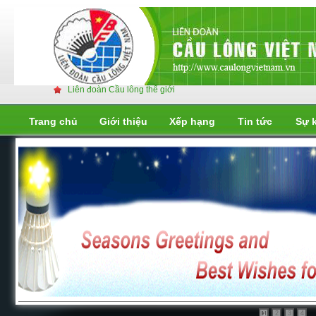
Liên đoàn Cầu lông thế giới
Trang chủ
Giới thiệu
Xếp hạng
Tin tức
Sự 
Liên đoàn cầu lông thế giới
2
3
4
1