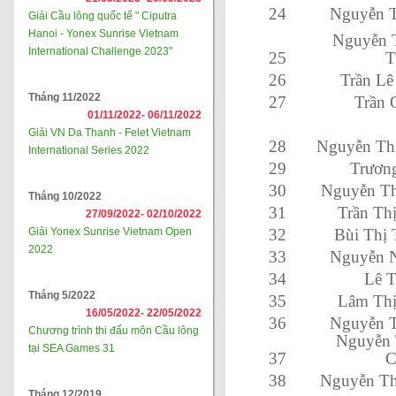
24
Nguyễn T
Giải Cầu lông quốc tế " Ciputra
Hanoi - Yonex Sunrise Vietnam
Nguyễn 
International Challenge 2023"
25
T
26
Trần Lê
Tháng 11/2022
27
Trần 
01/11/2022-
06/11/2022
Giải VN Da Thanh - Felet Vietnam
28
Nguyễn Th
International Series 2022
29
Trươn
30
Nguyễn Th
Tháng 10/2022
31
Trần Th
27/09/2022-
02/10/2022
Giải Yonex Sunrise Vietnam Open
32
Bùi Thị 
2022
33
Nguyễn 
34
Lê T
Tháng 5/2022
35
Lâm Thị
16/05/2022-
22/05/2022
36
Nguyễn T
Chương trình thi đấu môn Cầu lông
Nguyễn 
tại SEA Games 31
37
C
38
Nguyễn Th
Tháng 12/2019