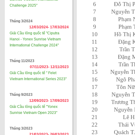
6
Đỗ Thị 
Challenge 2025"
7
Nguyễn T
8
Phạm 
Tháng 3/2024
9
Phạm T
12/03/2024-
17/03/2024
Giải Cầu lông quốc tế "Ciputra
10
Hồ Thị 
Hanoi - Yonex Sunrise Vietnam
11
Đặng 
International Challenge 2024"
12
Trần T
13
Đặng M
Tháng 11/2023
14
Trần T
07/11/2023-
12/11/2023
15
Nguyễn Th
Giải Cầu lông quốc tế " Felet
16
Ngô Ph
Vietnam International Series 2023"
17
Tôn Nữ
18
Nguyễn T
Tháng 9/2023
12/09/2023-
17/09/2023
19
Trương Th
Giải Cầu lông quốc tế "Yonex
20
Nguyễn 
Sunrise Vietnam Open 2023"
21
Lê H
22
Thái V
Tháng 3/2023
23
Quách T
21/03/2023-
26/03/2023