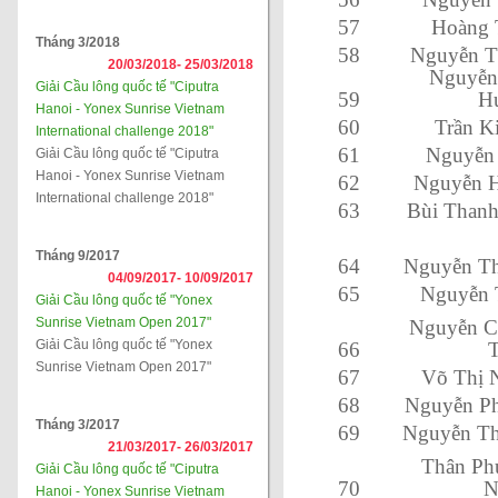
57
Hoàng 
Tháng 3/2018
58
Nguyễn T
20/03/2018-
25/03/2018
Nguyễn
Giải Cầu lông quốc tế "Ciputra
59
H
Hanoi - Yonex Sunrise Vietnam
60
Trần K
International challenge 2018"
61
Nguyễn 
Giải Cầu lông quốc tế "Ciputra
Hanoi - Yonex Sunrise Vietnam
62
Nguyễn H
International challenge 2018"
63
Bùi Thanh
Tháng 9/2017
64
Nguyễn Th
04/09/2017-
10/09/2017
65
Nguyễn 
Giải Cầu lông quốc tế "Yonex
Sunrise Vietnam Open 2017"
Nguyễn C
Giải Cầu lông quốc tế "Yonex
66
T
Sunrise Vietnam Open 2017"
67
Võ Thị 
68
Nguyễn Ph
Tháng 3/2017
69
Nguyễn Th
21/03/2017-
26/03/2017
Thân Ph
Giải Cầu lông quốc tế "Ciputra
70
N
Hanoi - Yonex Sunrise Vietnam