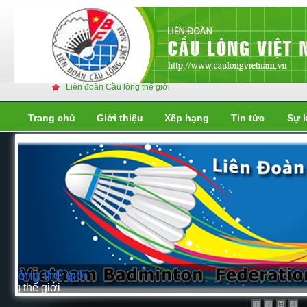
Liên đoàn Cầu lông thế giới
Trang chủ
Giới thiệu
Xếp hạng
Tin tức
Sự 
Liên đoàn cầu lông thế giới
Liên đoàn cầu lông thế giới
1
2
4
3