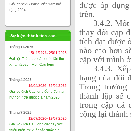
được áp dụng
Giải Yonex Sunrise Việt Nam mở
rộng 2014
trên.
3.4.2. Một
thay đổi cặp 
Sự kiện thành tích cao
tích đạt được 
Tháng 11/2026
nào cao hơn s
15/11/2026-
25/11/2026
cặp với mình ở 
Đại hội Thể thao toàn quốc lần thứ
X năm 2026 - Môn Cầu lông
3.4.3. Xế
hạng của đôi đ
Tháng 4/2026
Trong trường
19/04/2026-
26/04/2026
Giải vô địch Cầu lông đồng đội nam
thành lập sẽ 
nữ hỗn hợp quốc gia năm 2026
trong cặp đã 
cộng lại thành
Tháng 7/2026
12/07/2026-
19/07/2026
Giải vô địch Cầu lông các cây vợt
thiếu niên, trẻ xuất sắc quốc gia