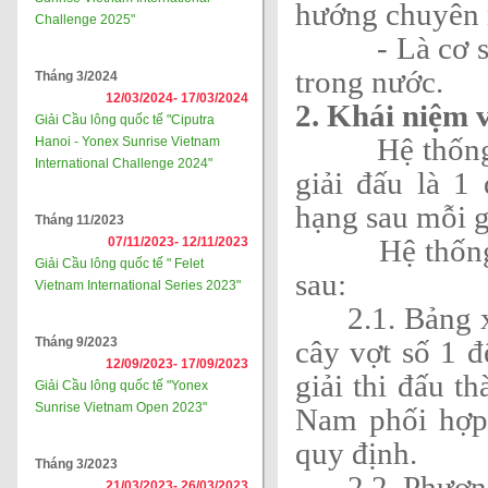
hướng chuyên 
Challenge 2025"
- Là cơ sở để
trong nước.
Tháng 3/2024
12/03/2024-
17/03/2024
2. Khái niệm 
Giải Cầu lông quốc tế "Ciputra
Hệ thống tín
Hanoi - Yonex Sunrise Vietnam
International Challenge 2024"
giải đấu là 1
hạng sau mỗi g
Tháng 11/2023
Hệ thống tín
07/11/2023-
12/11/2023
Giải Cầu lông quốc tế " Felet
sau:
Vietnam International Series 2023"
2.1. Bảng
Tháng 9/2023
cây vợt số 1 đ
12/09/2023-
17/09/2023
giải thi đấu t
Giải Cầu lông quốc tế "Yonex
Sunrise Vietnam Open 2023"
Nam phối hợp
quy định.
Tháng 3/2023
2.2. Phươn
21/03/2023-
26/03/2023