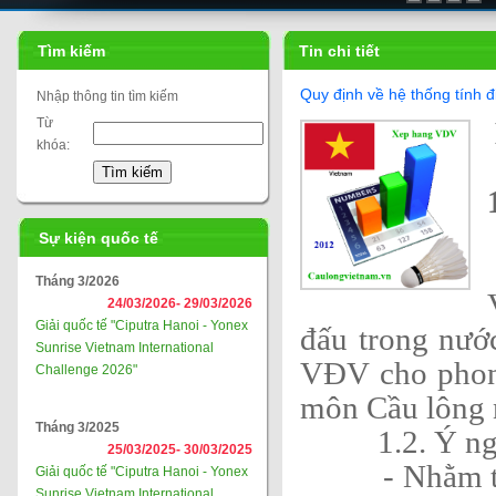
Tìm kiếm
Tin chi tiết
Quy định về hệ thống tính
Nhập thông tin tìm kiếm
Từ
khóa:
Sự kiện quốc tế
Tháng 3/2026
24/03/2026-
29/03/2026
Giải quốc tế "Ciputra Hanoi - Yonex
đấu trong nướ
Sunrise Vietnam International
VĐV cho phon
Challenge 2026"
môn Cầu lông n
Tháng 3/2025
1.2. Ý ngh
25/03/2025-
30/03/2025
- Nhằm thúc 
Giải quốc tế "Ciputra Hanoi - Yonex
Sunrise Vietnam International