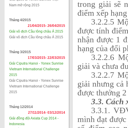
trong giải sẽ
Nam mở rộng 2015
điểm xếp hạng
3.2.2.5 M
Tháng 4/2015
21/04/2015-
26/04/2015
được tính điểm
Giải vô địch Cầu lông châu Á 2015
nhận được 1 
Giải vô địch Cầu lông châu Á 2015
hạng của đối 
Tháng 3/2015
3.2.2.6 M
17/03/2015-
22/03/2015
Giải Ciputra Hanoi - Yonex Sunrise
giải và chưa đ
Vietnam International Challenge
3.2.2.7 M
2015
Giải Ciputra Hanoi - Yonex Sunrise
giải nhưng cả
Vietnam International Challenge
được thưởng 2
2015
3.3. Cách 
Tháng 12/2014
3.3.1. VĐ
27/11/2014-
03/12/2014
mình đạt được 
Giải đồng đội Axiata Cup 2014 -
Indonesia