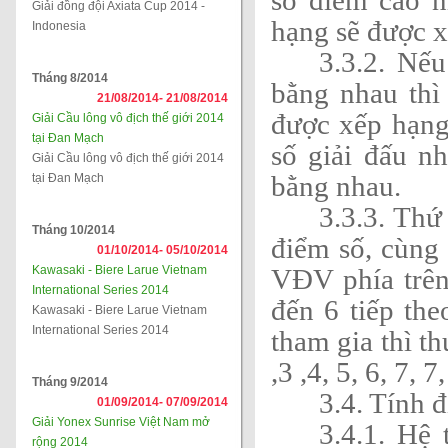
số điểm cao n
Giải đồng đội Axiata Cup 2014 -
hạng sẽ được x
Indonesia
3.3.2. Nế
Tháng 8/2014
bằng nhau thì
21/08/2014-
21/08/2014
được xếp hạng
Giải Cầu lông vô địch thế giới 2014
tại Đan Mạch
số giải đấu n
Giải Cầu lông vô địch thế giới 2014
bằng nhau.
tại Đan Mạch
3.3.3. Th
Tháng 10/2014
điểm số, cùng 
01/10/2014-
05/10/2014
Kawasaki - Biere Larue Vietnam
VĐV phía trên
International Series 2014
đến 6 tiếp th
Kawasaki - Biere Larue Vietnam
International Series 2014
tham gia thì t
,3 ,4, 5, 6, 7, 7,
Tháng 9/2014
3.4. Tính 
01/09/2014-
07/09/2014
Giải Yonex Sunrise Việt Nam mở
3.4.1. Hệ 
rộng 2014