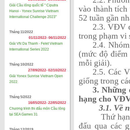
Giải Cầu lông quốc tế " Ciputra
vào thành tích
Hanoi - Yonex Sunrise Vietnam
52 tuần gần nh
International Challenge 2023"
2.3. VĐV đ
Tháng 11/2022
trong phạm vi s
01/11/2022-
06/11/2022
2.4. Nhóm 
Giải VN Da Thanh - Felet Vietnam
International Series 2022
(mức độ điểm 
mỗi giải).
Tháng 10/2022
2.5. Các 
27/09/2022-
02/10/2022
Giải Yonex Sunrise Vietnam Open
giống trong các
2022
3. Những 
hạng cho VĐV
Tháng 5/2022
16/05/2022-
22/05/2022
3.1. Về 
Chương trình thi đấu môn Cầu lông
Thứ hạng VĐV
tại SEA Games 31
đấu qua các g
Tháng 12/2019