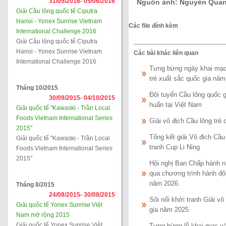
31/05/2016-
05/06/2016
Nguồn ảnh: Nguyễn Qua
Giải Cầu lông quốc tế Ciputra
Hanoi - Yonex Sunrise Vietnam
Các file đính kèm
International Challenge 2016
Giải Cầu lông quốc tế Ciputra
Hanoi - Yonex Sunrise Vietnam
Các bài khác liên quan
International Challenge 2016
Tưng bừng ngày khai mạc g
trẻ xuất sắc quốc gia năm
Tháng 10/2015
Đội tuyển Cầu lông quốc g
30/09/2015-
04/10/2015
huấn tại Việt Nam
Giải quốc tế "Kawaski - Trần Local
Foods Vietnam International Series
Giải vô địch Cầu lông trẻ
2015"
Tổng kết giải Vô địch Cầu
Giải quốc tế "Kawaski - Trần Local
tranh Cup Li Ning
Foods Vietnam International Series
2015"
Hội nghị Ban Chấp hành nă
qua chương trình hành độ
năm 2026.
Tháng 8/2015
24/08/2015-
30/08/2015
Sôi nổi khởi tranh Giải vô
Giải quốc tế Yonex Sunrise Việt
gia năm 2025
Nam mở rộng 2015
Giải quốc tế Yonex Sunrise Việt