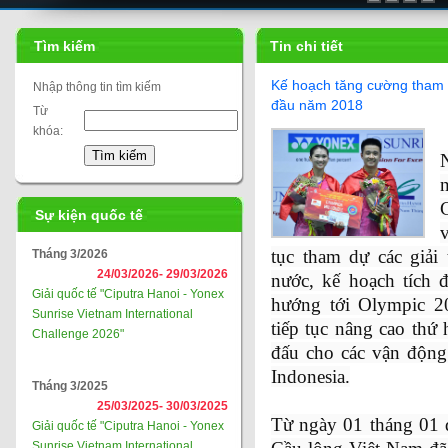
Tìm kiếm
Tin chi tiết
Kế hoạch tăng cường tham d
Nhập thông tin tìm kiếm
đầu năm 2018
Từ
khóa:
Sự kiện quốc tế
tục tham dự các giải 
Tháng 3/2026
24/03/2026-
29/03/2026
nước, kế hoạch tích 
Giải quốc tế "Ciputra Hanoi - Yonex
hướng tới Olympic 2
Sunrise Vietnam International
tiếp tục nâng cao thứ 
Challenge 2026"
đấu cho các vận động 
Indonesia.
Tháng 3/2025
25/03/2025-
30/03/2025
Từ ngày 01 tháng 01 
Giải quốc tế "Ciputra Hanoi - Yonex
Sunrise Vietnam International