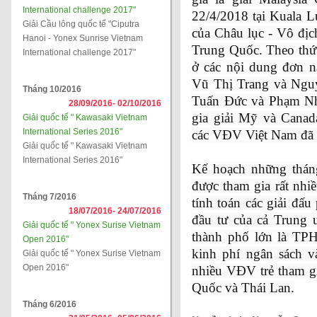
International challenge 2017"
22/4/2018 tại Kuala L
Giải Cầu lông quốc tế "Ciputra
của Châu lục - Vô địc
Hanoi - Yonex Sunrise Vietnam
Trung Quốc. Theo thứ
International challenge 2017"
ở các nội dung đơn 
Vũ Thị Trang và Ngu
Tháng 10/2016
Tuấn Đức và Phạm Nh
28/09/2016-
02/10/2016
gia giải Mỹ và Canad
Giải quốc tế " Kawasaki Vietnam
International Series 2016"
các VĐV Việt Nam đã 
Giải quốc tế " Kawasaki Vietnam
International Series 2016"
Kế hoạch những thá
được tham gia rất nhiề
Tháng 7/2016
tính toán các giải đấ
18/07/2016-
24/07/2016
đầu tư của cả Trung 
Giải quốc tế " Yonex Surise Vietnam
thành phố lớn là TP
Open 2016"
kinh phí ngân sách 
Giải quốc tế " Yonex Surise Vietnam
Open 2016"
nhiều VĐV trẻ tham gi
Quốc và Thái Lan.
Tháng 6/2016