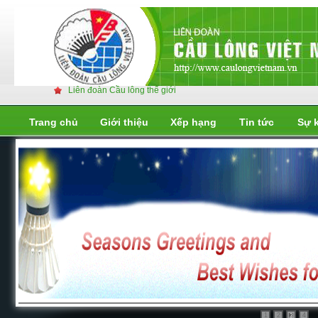
Liên đoàn Cầu lông thế giới
Trang chủ
Giới thiệu
Xếp hạng
Tin tức
Sự 
Liên đoàn cầu lông thế giới
Liên đoàn cầu lông thế giới
1
2
4
3