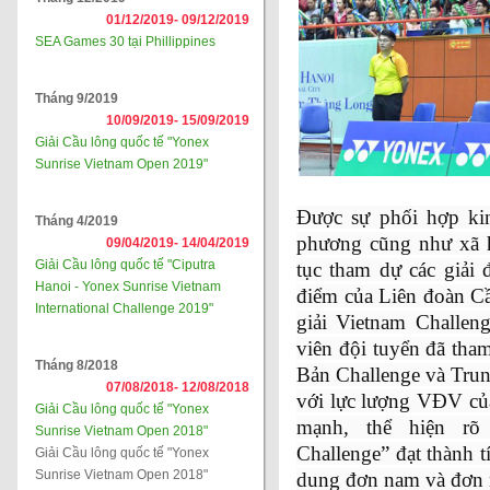
01/12/2019-
09/12/2019
SEA Games 30 tại Phillippines
Tháng 9/2019
10/09/2019-
15/09/2019
Giải Cầu lông quốc tế "Yonex
Sunrise Vietnam Open 2019"
Được sự phối hợp ki
Tháng 4/2019
phương cũng như xã h
09/04/2019-
14/04/2019
Giải Cầu lông quốc tế "Ciputra
tục tham dự các giải 
Hanoi - Yonex Sunrise Vietnam
điểm của Liên đoàn Cầu
International Challenge 2019"
giải Vietnam Challen
viên đội tuyển đã tham
Tháng 8/2018
Bản Challenge và Trun
07/08/2018-
12/08/2018
với lực lượng VĐV của
Giải Cầu lông quốc tế "Yonex
mạnh, thể hiện rõ t
Sunrise Vietnam Open 2018"
Challenge” đạt thành t
Giải Cầu lông quốc tế "Yonex
Sunrise Vietnam Open 2018"
dung đơn nam và đơn n