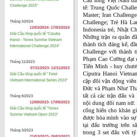
Cầu lông Việt Nam đã
Challenge 2025"
tế: Trung Quốc Challe
Master; Iran Challeng
Challenge; Trẻ Hà La
Tháng 3/2024
12/03/2024-
17/03/2024
Indonesia trẻ, Nhật C
Giải Cầu lông quốc tế "Ciputra
Những trận ra quân đ
Hanoi - Yonex Sunrise Vietnam
thành tích đáng kể, đầu
International Challenge 2024"
Challenge với thành t
Phạm Cao Cường đạt 
Tháng 11/2023
Tiến Minh - huy chươn
07/11/2023-
12/11/2023
Ciputra Hanoi Vietnam
Giải Cầu lông quốc tế " Felet
cặp đôi vận động viên
Vietnam International Series 2023"
Đức và Phạm Như Thảo
tất cả các trận đấu v
Tháng 9/2023
nội dung đôi nam nữ. 
12/09/2023-
17/09/2023
Giải Cầu lông quốc tế "Yonex
cống hiến cho khán gi
Sunrise Vietnam Open 2023"
được hòa mình vào sự 
tại đấu trường trên s
Tháng 3/2023
trong 3 set đấu với t
21/03/2023-
26/03/2023