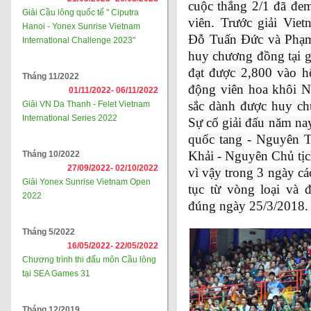
cuộc thắng 2/1 đã đe
Giải Cầu lông quốc tế " Ciputra
viên. Trước giải Vie
Hanoi - Yonex Sunrise Vietnam
Đỗ Tuấn Đức và Phạm
International Challenge 2023"
huy chương đồng tại g
đạt được 2,800 vào h
Tháng 11/2022
động viên hoa khôi N
01/11/2022-
06/11/2022
sắc dành được huy c
Giải VN Da Thanh - Felet Vietnam
International Series 2022
Sự cố giải đấu năm na
quốc tang - Nguyên 
Khải - Nguyên Chủ tịc
Tháng 10/2022
27/09/2022-
02/10/2022
vì vậy trong 3 ngày cá
Giải Yonex Sunrise Vietnam Open
tục từ vòng loại và 
2022
đúng ngày 25/3/2018
Tháng 5/2022
16/05/2022-
22/05/2022
Chương trình thi đấu môn Cầu lông
tại SEA Games 31
Tháng 12/2019