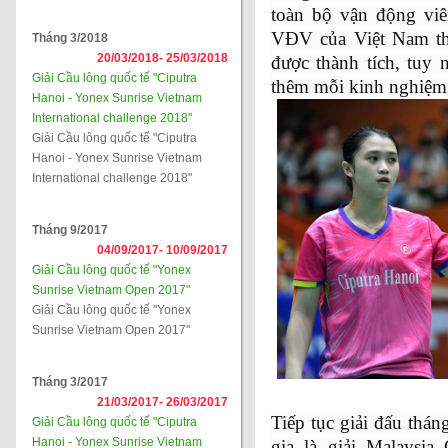
toàn bộ vận động vi
VĐV của Việt Nam th
Tháng 3/2018
20/03/2018-
25/03/2018
được thành tích, tuy 
Giải Cầu lông quốc tế "Ciputra
thêm mỗi kinh nghiệm 
Hanoi - Yonex Sunrise Vietnam
International challenge 2018"
Giải Cầu lông quốc tế "Ciputra
Hanoi - Yonex Sunrise Vietnam
International challenge 2018"
Tháng 9/2017
04/09/2017-
10/09/2017
Giải Cầu lông quốc tế "Yonex
Sunrise Vietnam Open 2017"
Giải Cầu lông quốc tế "Yonex
Sunrise Vietnam Open 2017"
Tháng 3/2017
21/03/2017-
26/03/2017
Tiếp tục giải đấu th
Giải Cầu lông quốc tế "Ciputra
Hanoi - Yonex Sunrise Vietnam
gia là giải Malaysia