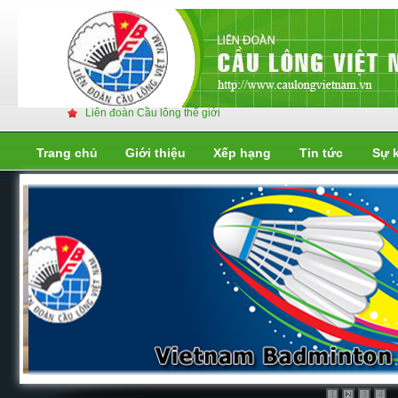
Liên đoàn Cầu lông thế giới
Trang chủ
Giới thiệu
Xếp hạng
Tin tức
Sự 
Liên đoàn cầu lông thế giới
Liên đoàn cầu lông thế giới
1
3
4
2