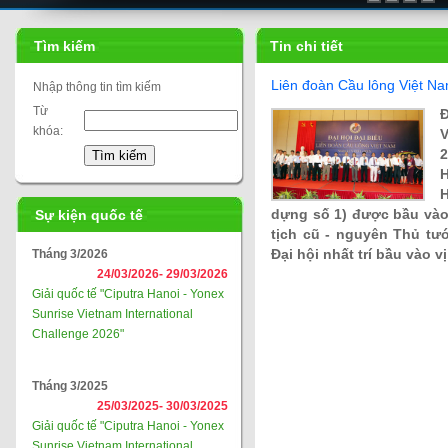
Tìm kiếm
Tin chi tiết
Liên đoàn Cầu lông Việt Na
Nhập thông tin tìm kiếm
Từ
Đ
khóa:
V
2
Sự kiện quốc tế
dựng số 1) được bầu vào
tịch cũ - nguyên Thủ t
Tháng 3/2026
Đại hội nhất trí bầu vào v
24/03/2026-
29/03/2026
Giải quốc tế "Ciputra Hanoi - Yonex
Sunrise Vietnam International
Challenge 2026"
Tháng 3/2025
25/03/2025-
30/03/2025
Giải quốc tế "Ciputra Hanoi - Yonex
Sunrise Vietnam International