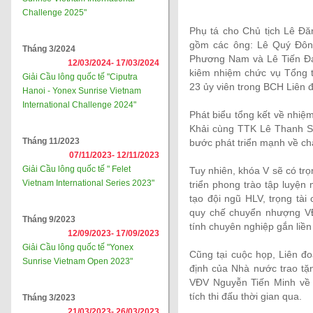
Challenge 2025"
Phụ tá cho Chủ tịch Lê Đă
gồm các ông: Lê Quý Đôn
Tháng 3/2024
Phương Nam và Lê Tiến Đạ
12/03/2024-
17/03/2024
kiêm nhiệm chức vụ Tổng t
Giải Cầu lông quốc tế "Ciputra
23 ủy viên trong BCH Liên 
Hanoi - Yonex Sunrise Vietnam
International Challenge 2024"
Phát biểu tổng kết về nhiệ
Khải cùng TTK Lê Thanh S
Tháng 11/2023
bước phát triển mạnh về chấ
07/11/2023-
12/11/2023
Giải Cầu lông quốc tế " Felet
Tuy nhiên, khóa V sẽ có trọn
Vietnam International Series 2023"
triển phong trào tập luyện
tạo đội ngũ HLV, trọng tài
quy chế chuyển nhượng V
Tháng 9/2023
tính chuyên nghiệp gắn liề
12/09/2023-
17/09/2023
Giải Cầu lông quốc tế "Yonex
Cũng tại cuộc họp, Liên đ
Sunrise Vietnam Open 2023"
định của Nhà nước trao t
VĐV Nguyễn Tiến Minh về 
tích thi đấu thời gian qua.
Tháng 3/2023
21/03/2023-
26/03/2023