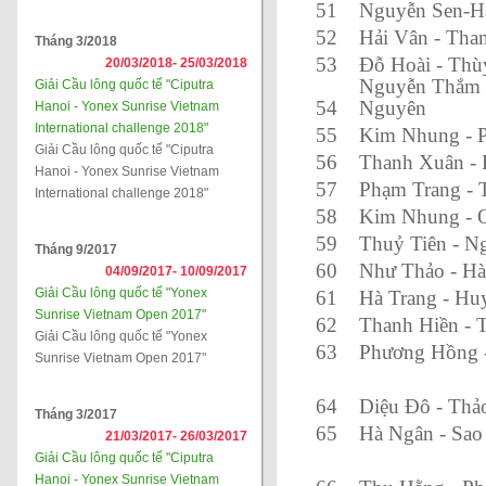
51
Nguyễn Sen-H
52
Hải Vân - Tha
Tháng 3/2018
53
Đỗ Hoài - Thù
20/03/2018-
25/03/2018
Nguyễn Thắm 
Giải Cầu lông quốc tế "Ciputra
54
Nguyên
Hanoi - Yonex Sunrise Vietnam
International challenge 2018"
55
Kim Nhung - 
Giải Cầu lông quốc tế "Ciputra
56
Thanh Xuân -
Hanoi - Yonex Sunrise Vietnam
57
Phạm Trang - 
International challenge 2018"
58
Kim Nhung - 
59
Thuỷ Tiên - N
Tháng 9/2017
60
Như Thảo - Hà
04/09/2017-
10/09/2017
Giải Cầu lông quốc tế "Yonex
61
Hà Trang - Hu
Sunrise Vietnam Open 2017"
62
Thanh Hiền - 
Giải Cầu lông quốc tế "Yonex
63
Phương Hồng 
Sunrise Vietnam Open 2017"
64
Diệu Đô - Thả
Tháng 3/2017
65
Hà Ngân - Sao
21/03/2017-
26/03/2017
Giải Cầu lông quốc tế "Ciputra
Hanoi - Yonex Sunrise Vietnam