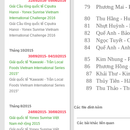
31/05/2016-
05/06/2016
79
Phương Mai - 
Giải Cầu lông quốc tế Ciputra
Hanoi - Yonex Sunrise Vietnam
80
Thu Hằng - Hu
International Challenge 2016
Giải Cầu lông quốc tế Ciputra
81
Nhựt Huỳnh -
Hanoi - Yonex Sunrise Vietnam
82
Quế Anh - Bả
International Challenge 2016
83
Ngọc Tuyết - 
84
Quế Anh - An
Tháng 10/2015
30/09/2015-
04/10/2015
85
Kim Nhung - 
Giải quốc tế "Kawaski - Trần Local
86
Phương Hồng 
Foods Vietnam International Series
87
Khải Thư - K
2015"
Giải quốc tế "Kawaski - Trần Local
88
Thủy Tiên - H
Foods Vietnam International Series
89
Thu Thảo - Th
2015"
Tháng 8/2015
Các file đính kèm
24/08/2015-
30/08/2015
Giải quốc tế Yonex Sunrise Việt
Các bài khác liên quan
Nam mở rộng 2015
Giải quốc tế Yonex Sunrise Việt