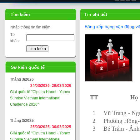
Tìm kiếm
Tin chi tiết
Bảng xếp hạng vận động viê
Nhập thông tin tìm kiếm
Từ
khóa:
Sự kiện quốc tế
Tháng 3/2026
24/03/2026-
29/03/2026
Giải quốc tế "Ciputra Hanoi - Yonex
TT
Họ 
Sunrise Vietnam International
Challenge 2026"
1
Vũ Trang - Ng
2
Phương Hồng-
Tháng 3/2025
25/03/2025-
30/03/2025
3
Bé Trâm - Án
Giải quốc tế "Ciputra Hanoi - Yonex
Sunrise Vietnam International