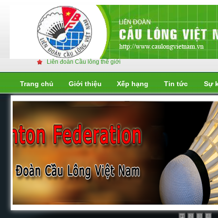
Liên đoàn Cầu lông thế giới
Trang chủ
Giới thiệu
Xếp hạng
Tin tức
Sự 
Liên đoàn cầu lông thế giới
Liên đoàn cầu lông thế giới
2
3
4
1