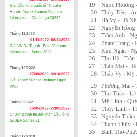
19
Ngọc Phương -
Giải Cầu lông quốc tế " Ciputra
20
Thủy Tiên - A
Hanoi - Yonex Sunrise Vietnam
International Challenge 2023"
21
Hà Vy - Hà Nh
22
Nguyễn Hồng 
Tháng 11/2022
23
Trâm Anh - N
01/11/2022-
06/11/2022
24
Phạm Trang -
Giải VN Da Thanh - Felet Vietnam
25
Kim Ngân - N
International Series 2022
26
Thu Hà - Trần
27
Thảo Mai - Hà
Tháng 10/2022
28
Thảo Vy - Mỹ
27/09/2022-
02/10/2022
Giải Yonex Sunrise Vietnam Open
29
Phương Mai - 
2022
30
Thu Thảo - Lê
31
Mỹ Linh - Qu
Tháng 5/2022
32
Thùy Linh - T
16/05/2022-
22/05/2022
Chương trình thi đấu môn Cầu lông
33
Nguyễn Thắm 
tại SEA Games 31
34
Thanh Thủy -
35
Bình Thơ-Phư
Tháng 12/2019