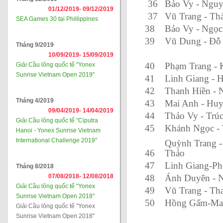
36
Bảo Vy - Ngu
01/12/2019-
09/12/2019
37
Vũ Trang - Th
SEA Games 30 tại Phillippines
38
Bảo Vy - Ngọc
39
Vũ Dung - Đỗ
Tháng 9/2019
10/09/2019-
15/09/2019
40
Phạm Trang -
Giải Cầu lông quốc tế "Yonex
Sunrise Vietnam Open 2019"
41
Linh Giang - 
42
Thanh Hiền -
Tháng 4/2019
43
Mai Anh - Huy
09/04/2019-
14/04/2019
44
Thảo Vy - Trú
Giải Cầu lông quốc tế "Ciputra
45
Khánh Ngọc - 
Hanoi - Yonex Sunrise Vietnam
International Challenge 2019"
Quỳnh Trang 
46
Thảo
47
Linh Giang-P
Tháng 8/2018
07/08/2018-
12/08/2018
48
Ánh Duyên - 
Giải Cầu lông quốc tế "Yonex
49
Vũ Trang - Th
Sunrise Vietnam Open 2018"
50
Hồng Gấm-Ma
Giải Cầu lông quốc tế "Yonex
Sunrise Vietnam Open 2018"