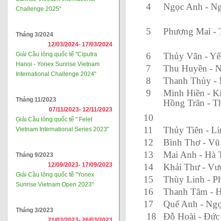
4
Ngọc Anh - N
Challenge 2025"
5
Phương Mai -
Tháng 3/2024
12/03/2024-
17/03/2024
Giải Cầu lông quốc tế "Ciputra
6
Thủy Vân - Yế
Hanoi - Yonex Sunrise Vietnam
7
Thu Huyền - 
International Challenge 2024"
8
Thanh Thủy - 
9
Minh Hiền - 
Tháng 11/2023
Hồng Trân - T
07/11/2023-
12/11/2023
10
Giải Cầu lông quốc tế " Felet
11
Thủy Tiên - L
Vietnam International Series 2023"
12
Bình Thơ - V
13
Mai Anh - Hà 
Tháng 9/2023
12/09/2023-
17/09/2023
14
Khải Thư - Vư
Giải Cầu lông quốc tế "Yonex
15
Thùy Linh - P
Sunrise Vietnam Open 2023"
16
Thanh Tâm - 
17
Quế Anh - Ngọ
Tháng 3/2023
18
Đỗ Hoài - Đức
21/03/2023-
26/03/2023