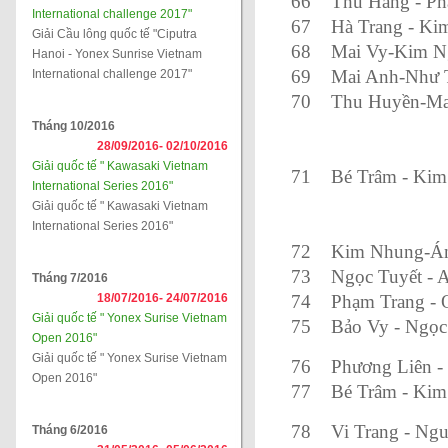
66
Thu Hằng - P
International challenge 2017"
67
Hà Trang - Ki
Giải Cầu lông quốc tế "Ciputra
68
Mai Vy-Kim N
Hanoi - Yonex Sunrise Vietnam
69
Mai Anh-Như 
International challenge 2017"
70
Thu Huyền-Ma
Tháng 10/2016
28/09/2016-
02/10/2016
Giải quốc tế " Kawasaki Vietnam
71
Bé Trâm - Ki
International Series 2016"
Giải quốc tế " Kawasaki Vietnam
International Series 2016"
72
Kim Nhung-Á
73
Ngọc Tuyết - 
Tháng 7/2016
18/07/2016-
24/07/2016
74
Phạm Trang - 
Giải quốc tế " Yonex Surise Vietnam
75
Bảo Vy - Ngọ
Open 2016"
Giải quốc tế " Yonex Surise Vietnam
76
Phương Liên -
Open 2016"
77
Bé Trâm - Ki
78
Vi Trang - Ng
Tháng 6/2016